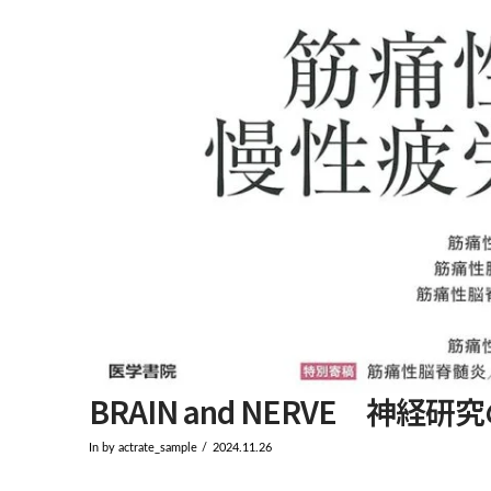
BRAIN and NERVE 神経研
In by actrate_sample
2024.11.26