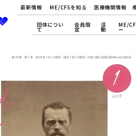
最新情報
ME/CFSを知る
医療機関情報
団体につい
会員限
活
ME/C
て
定
動
ー