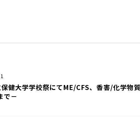
11
保健大学学校祭にてME/CFS、香害/化学物
0まで－