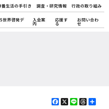
療養生活の手引き
調査・研究情報
行政の取り組み
FS世界啓発デ
入会案
応援す
お問い合わ
内
る
せ
Facebook
X
Line
Threads
Share