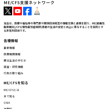
ME/CFS支援ネットワーク
当会は、医療や福祉等の専門家や関係団体相互の情報交換と連携を図り、ME(筋痛性
脳脊髄炎)/CFS(慢性疲労症候群)患者の生活の安定と向上に寄与することを目的とす
る非営利団体です。
各種情報
最新情報
医療機関情報
療法生活の手引き
調査・研究情報
行政の取り組み
ME/CFSを知る
ME/CFSとは
本で知る
Q&A
体験談