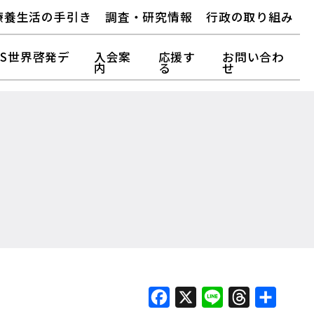
療養生活の手引き
調査・研究情報
行政の取り組み
FS世界啓発デ
入会案
応援す
お問い合わ
内
る
せ
Facebook
X
Line
Threads
Share